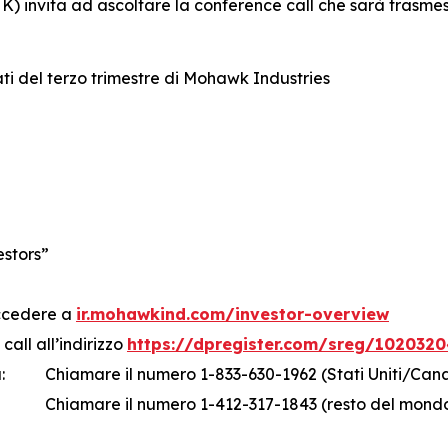
) invita ad ascoltare la conference call che sarà trasmess
ati del terzo trimestre di Mohawk Industries
estors”
accedere a
ir.mohawkind.com/investor-overview
call all’indirizzo
https://dpregister.com/sreg/1020320
:
Chiamare il numero 1-833-630-1962 (Stati Uniti/Can
Chiamare il numero 1-412-317-1843 (resto del mond