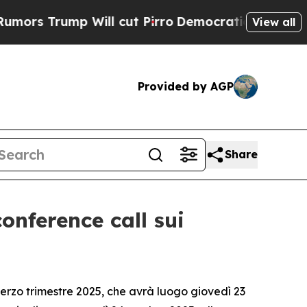
Trump Will cut Pirro
Democratic Socialists of A
View all
Provided by AGP
Share
onference call sui
rzo trimestre 2025, che avrà luogo giovedì 23