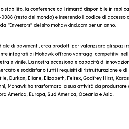
o stabilito, la conference call rimarrà disponibile in repl
0088 (resto del mondo) e inserendo il codice di accesso a
cheda “Investors” del sito mohawkind.com per un anno.
le di pavimenti, crea prodotti per valorizzare gli spazi re
ente integrati di Mohawk offrono vantaggi competitivi nell
etra e vinile. La nostra eccezionale capacità di innovazion
rcato e soddisfano tutti i requisiti di ristrutturazione e di
tile, Durkan, Eliane, Elizabeth, Feltex, Godfrey Hirst, K
’anni, Mohawk ha trasformato la sua attività da produttor
Nord America, Europa, Sud America, Oceania e Asia.