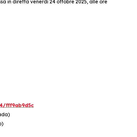
a in diretta venerdì 24 ottobre 2025, alle ore
4/fff9ab9d5c
ada)
o)