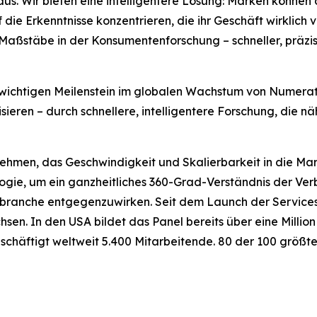
s. Wir bieten eine intelligentere Lösung: Marken können di
 die Erkenntnisse konzentrieren, die ihr Geschäft wirklich 
aßstäbe in der Konsumentenforschung – schneller, präzise
wichtigen Meilenstein im globalen Wachstum von Numerator
en – durch schnellere, intelligentere Forschung, die näh
hmen, das Geschwindigkeit und Skalierbarkeit in die Mark
logie, um ein ganzheitliches 360-Grad-Verständnis der Ver
ranche entgegenzuwirken. Seit dem Launch der Services 
sen. In den USA bildet das Panel bereits über eine Milli
 beschäftigt weltweit 5.400 Mitarbeitende. 80 der 100 grö