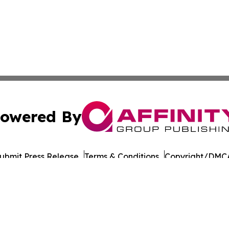
owered By
ubmit Press Release
Terms & Conditions
Copyright/DMCA
 Inc. dba Affinity Group Publishing & Nevada Industry Wir
Cookie Settings / Your Privacy Choices