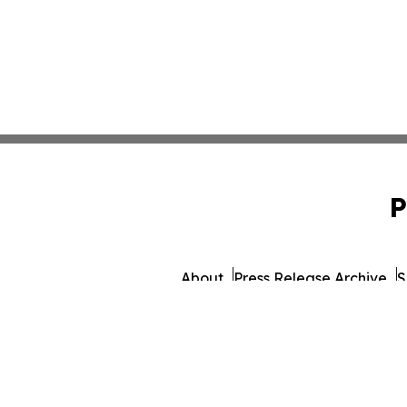
P
About
Press Release Archive
S
© 1995-2026 Newsmatics