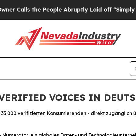
lls the People Abruptly Laid off “Simply a Ma
VERIFIED VOICES IN DEUT
 35.000 verifizierten Konsumierenden - direkt zugänglich 
umerator, ein globales Daten- und Technologieunternehm