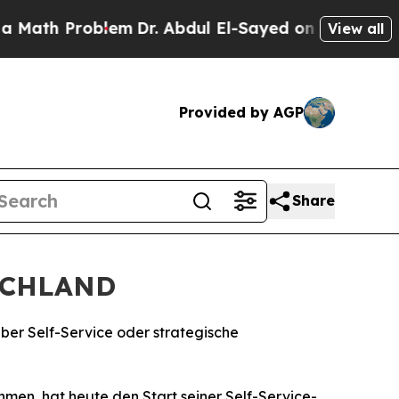
th Problem
Dr. Abdul El-Sayed on Historic Michiga
View all
Provided by AGP
Share
SCHLAND
über Self-Service oder strategische
en, hat heute den Start seiner Self-Service-