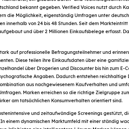
tschland bekannt gegeben. Verified Voices nutzt durch Ka
ern die Möglichkeit, eigenständig Umfragen unter deuts
n innerhalb von 24 bis 48 Stunden. Seit dem Markteintrit
aufgebaut und über 2 Millionen Einkaufsbelege erfasst. Dam
 stark auf professionelle Befragungsteilnehmer und erinn
ten. Diese teilen ihre Einkaufsdaten über eine gamifizier
zelhandel über Drogerien und Discounter bis hin zum E-C
 psychografische Angaben. Dadurch entstehen reichhaltig
 Kombination aus nachgewiesenem Kaufverhalten und umf
Umfragen. Marken erreichen so die richtige Zielgruppe zu
ärker am tatsächlichen Konsumverhalten orientiert sind.
 kostenintensive und zeitaufwändige Screenings gestützt,
. In einem dynamischen Marktumfeld mit einer ständig w