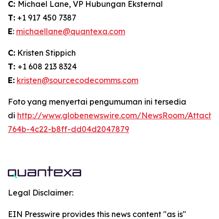
C:
Michael Lane, VP Hubungan Eksternal
T:
+1 917 450 7387
E
:
michaellane@quantexa.com
C:
Kristen Stippich
T:
+1 608 213 8324
E:
kristen@sourcecodecomms.com
Foto yang menyertai pengumuman ini tersedia
di
http://www.globenewswire.com/NewsRoom/Attach
764b-4c22-b8ff-dd04d2047879
Legal Disclaimer:
EIN Presswire provides this news content "as is"