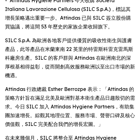
- Attindas Hygiene Partners 今天收購 Società
Italiana Lavorazione Cellulosa (SILC S.p.A.)，標誌其
增長策略邁出重要一步。Attindas 已與 SILC 簽立股份購
買協議，將這間 53 年歷史的家族企業收歸旗下。
SILC S.p.A. 為歐洲各地客戶提供優質的吸收性衛生與護膚
產品，此等產品在米蘭東南 22 英里的特雷斯科雷克雷馬斯
科廠房生產。SILC 的客戶群與 Attindas 在歐洲南北的深
厚根基相得益彰，從而開創高效服務歐洲以至出口市場的新
機遇。
Attindas 行政總裁 Esther Berrozpe 表示：「Attindas 的
策略方針旨在滿足北美及歐洲對基本衛生產品日趨殷切的需
求。今日 SILC 加入 Attindas Hygiene Partners，有助集
團加速增長。綜觀其地理位置、服務市場、聲譽口碑及核心
價值觀，SILC 完美配合我們的增長宏圖。」
在未來幾個月，SILC 將整合至 Attindas Hygiene