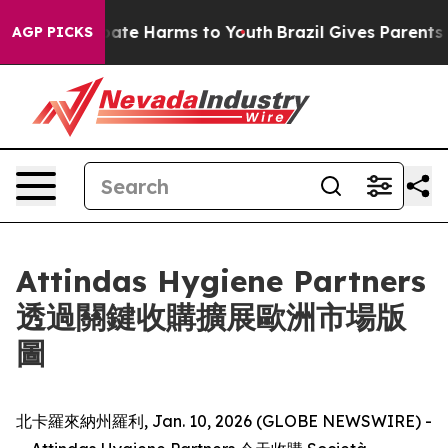
 Fund to Abate Harms to Youth
Brazil Gives Parents So
AGP PICKS
Attindas Hygiene Partners
透過關鍵收購擴展歐洲市場版
圖
北卡羅來納州羅利, Jan. 10, 2026 (GLOBE NEWSWIRE) -