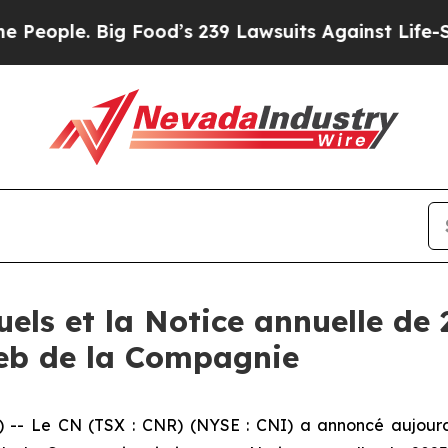
eople. Big Food’s 239 Lawsuits Against Life-Savin
uels et la Notice annuelle de
 Web de la Compagnie
 Le CN (TSX : CNR) (NYSE : CNI) a annoncé aujourd’hui