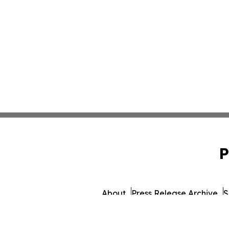
P
About
Press Release Archive
S
© 1995-2026 Newsmatics