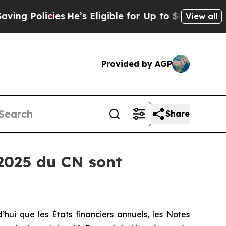
g Policies
He’s Eligible for Up to $480,000 Afte
View all
Provided by AGP
Share
 2025 du CN sont
 que les États financiers annuels, les Notes