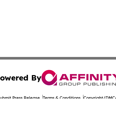
owered By
ubmit Press Release
Terms & Conditions
Copyright/DMCA
 Inc. dba Affinity Group Publishing & Nevada Industry Wir